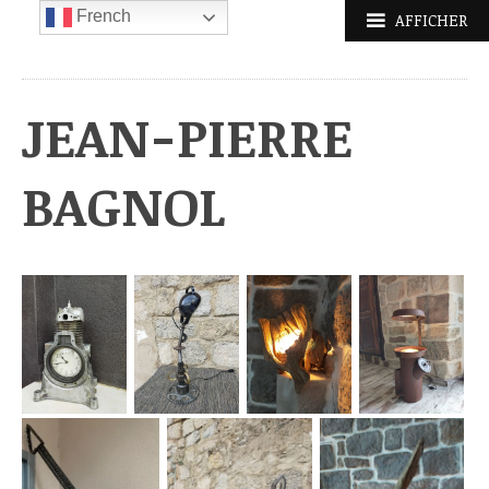
Aller
French
AFFICHER
au
contenu
principal
JEAN-PIERRE
BAGNOL