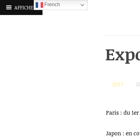
Aller
French
AFFICHER
au
contenu
principal
Expo
2017
2
Paris : du 1e
Japon : en co