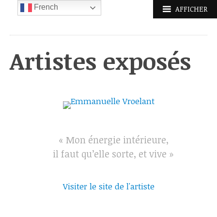
Aller
French
AFFICHER
au
contenu
principal
Artistes exposés
« Mon énergie intérieure,
il faut qu’elle sorte, et vive »
Visiter le site de l'artiste